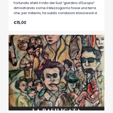
Fortunato sfatò il mito del Sud “giardino d'Europa”
dimostrando come il Mezzogiorno fosse una terra
che, per millenni, ha subito condizioni sfavorevoli di
clima, di suolo, di strutture e posizione topografica.
€15,00
L’autore ci aiuta a vedere come matura in Fortunato
il pensiero liberale, un'evoluzione che lo porta a
delineare la posizione di un partito progressista
liberale e che sfiora l'idea di un socialismo di Stato.