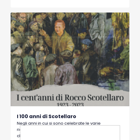
morti, tutti i morti, i bambini e i vecchi, vivono sulle
nude terre tremanti e nei boschi...(tale) da fare
schiattare i signori nel sonno”.
I 100 anni di Scotellaro
Negli anni in cui si sono celebrate le varie
ricorrenze, l’autore ha scritto articoli, brevi saggi
che, in ordine cronologico, sono qui riportati. Lo si