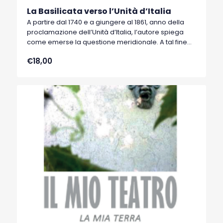
La Basilicata verso l’Unità d’Italia
A partire dal 1740 e a giungere al 1861, anno della
proclamazione dell’Unità d’Italia, l’autore spiega
come emerse la questione meridionale. A tal fine
traccia, decennio per decennio, il quadro socio-
€18,00
economico del Sud, con particolare riferimento alla
provincia di Lucania-Basilicata.