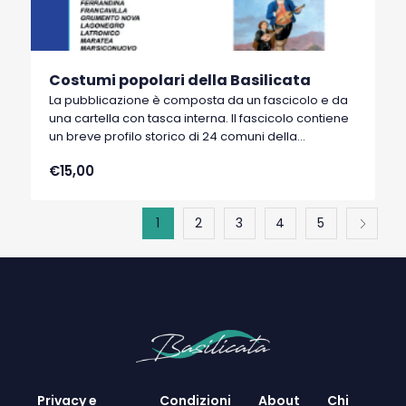
Costumi popolari della Basilicata
La pubblicazione è composta da un fascicolo e da
una cartella con tasca interna. Il fascicolo contiene
un breve profilo storico di 24 comuni della
Basilicata. La cartella contiene 24 stampe a colori
€15,00
su cartoncino formato A/4 di 24 costumi popolari
lucani fatti disegnare dal re Ferdinando IV di
Borbone nel 1782 che incaricò alcuni pittori di
1
2
3
4
5
dipingere i costumi più significativi del Regno.
Privacy e
Condizioni
About
Chi