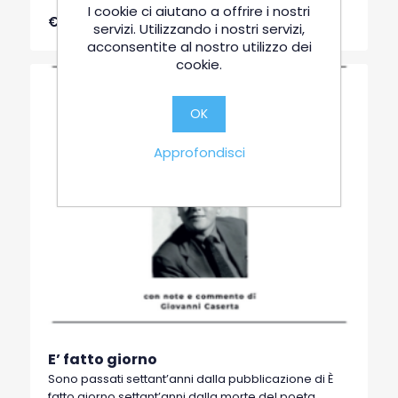
può leggere in forma episodica, per capitoli. Nel
I cookie ci aiutano a offrire i nostri
€16,00
centesimo anniversario della nascita, diventa una
servizi. Utilizzando i nostri servizi,
rassegna che può suscitare curiosità, stimolo,
acconsentite al nostro utilizzo dei
sorpresa, anche perché non si è mai ceduto alle
cookie.
mode, alla supina o servile citazione o al nome
dominante.
OK
Approfondisci
E’ fatto giorno
Sono passati settant’anni dalla pubblicazione di È
fatto giorno settant’anni dalla morte del poeta,