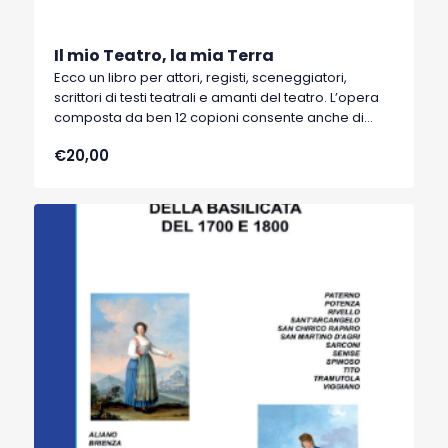
Il mio Teatro, la mia Terra
Ecco un libro per attori, registi, sceneggiatori,
scrittori di testi teatrali e amanti del teatro. L’opera
composta da ben 12 copioni consente anche di
apprendere le strategie necessarie per ricavare
€20,00
da un testo letterario (Pirandello, Albino Pierro,
Leonardo Sinisgalli, Rocco Scotellaro, Giuseppe
Lupo) un copione teatrale da portare in scena.