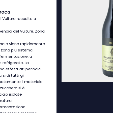
 DOCG
l Vulture raccolte a
 pendici del Vulture. Zona
tina e viene rapidamente
a zona più esterna
a fermentazione, a
 refrigerate. La
no effettuati periodici
i di tutti gli
icatamente il materiale
 zucchero si è
iaio isolate
ratura
 fermentazione