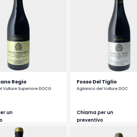
iano Regio
Fosso Del Tiglio
el Vulture Superiore DOCG
Aglianico del Vulture DOC
er un
Chiama per un
o
preventivo