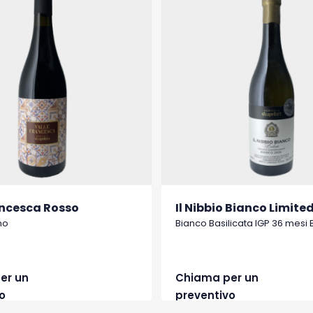
ancesca Rosso
Il Nibbio Bianco Limited
no
Bianco Basilicata IGP 36 mesi 
er un
Chiama per un
o
preventivo