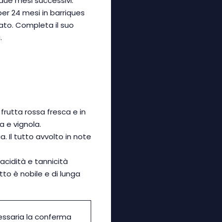
due mesi successivi.
 per 24 mesi in barriques
to. Completa il suo
.
frutta rossa fresca e in
ga e vignola.
a. Il tutto avvolto in note
acidità e tannicità
atto è nobile e di lunga
essaria la conferma