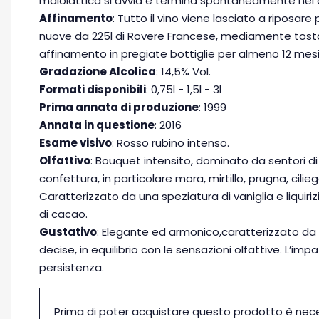
malolattica si avvia e termina spontaneamente nei 
Affinamento
: Tutto il vino viene lasciato a riposare
nuove da 225l di Rovere Francese, mediamente tosta
affinamento in pregiate bottiglie per almeno 12 mesi
Gradazione Alcolica
: 14,5% Vol.
Formati disponibili
: 0,75l - 1,5l - 3l
Prima annata di produzione
: 1999
Annata in questione
: 2016
Esame visivo
: Rosso rubino intenso.
Olfattivo
: Bouquet intensito, dominato da sentori di 
confettura, in particolare mora, mirtillo, prugna, cilie
Caratterizzato da una speziatura di vaniglia e liquirizi
di cacao.
Gustativo
: Elegante ed armonico,caratterizzato da 
decise, in equilibrio con le sensazioni olfattive. L’imp
persistenza.
Prima di poter acquistare questo prodotto è nec