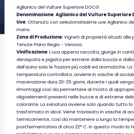
Aglianico del Vulture Superiore DOCG
Denominazione
:
Aglianico del Vulture Superiore
Uve
: Ottenuto con selezionatissime uve Aglianico de
mano.
Zona di Produzione
: Vigneti di proprietà situati alle
Tenute Piano Regio - Venosa.
Vinificazione
: L’uva appena raccolta, giunge in can
deraspata e pigiata per estrarre dalla buccia e dall
dell'acino solo le frazioni più nobili ed aromatiche. L
temperatura controllata, avviene in vasche di acciaio
macerazione dura 20-25 giorni, durante i quali vengo
rimontaggi così da permettere al mosto di appropriars
oligoelementi presenti nelle bucce e di estrarne del
colorante. La svinatura avviene solo quando tutto lo
trasformato in alcol. Viene travasato in vasche di acc
termicamente, così da mantenere a lungo la tempe
postfermentativa di circa 22° C. In questo modo la