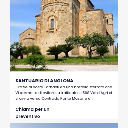
SANTUARIO DI ANGLONA
Grazie ai nostri Tornanti ed una bretella sterrata che
Vi permette di evitare la trafficata ss598 Val d’Agri ci
si avvia verso Contrada Ponte Masone e
conseguentemente dopo una veramente
Chiama per un
suggestiva salita asfaltata attorniata da calanchi si
arriva al Santuario di Anglona. Questo, insieme ad i
preventivo
suoi curati giardini che la attorniano, un vera perla
per chi cerca silenzio e spiritualità. Nel Tragitto