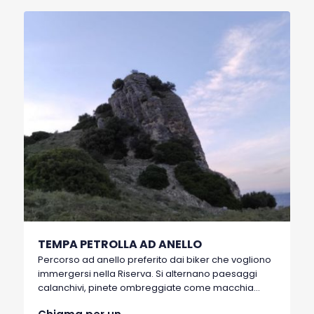
spiazzo adibito alla annuale festa dei Teatro dei
Calanchi e non per ultimo è possibile accedere al
sentiero che porta al sito candidato al Chiodo
d’Oro. Le Appiett’ erano le due pendenti strade di
accesso ai giardini di Montalbano per gli agricoltori
che di rientro dovevano essere prese di petto per
le loro forti pendenze. Presente un punto d’acqua
durante il percorso.
TEMPA PETROLLA AD ANELLO
Percorso ad anello preferito dai biker che vogliono
immergersi nella Riserva. Si alternano paesaggi
calanchivi, pinete ombreggiate come macchia
mediterranea. Giro di boa la onnipresente Tempa