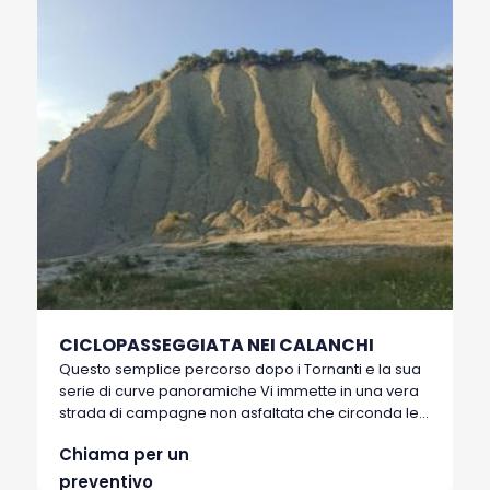
presenti vari punti d’acqua.
CICLOPASSEGGIATA NEI CALANCHI
Questo semplice percorso dopo i Tornanti e la sua
serie di curve panoramiche Vi immette in una vera
strada di campagne non asfaltata che circonda le
basi scenografiche calanchive del colle di
Chiama per un
Montalbano. Si incrociano le due antiche mulattiere
(Appiett’ u Mulin’ ed Appiatt’ u Castied’) nonchè lo
preventivo