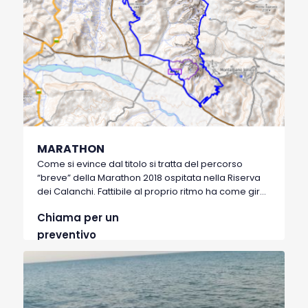
MARATHON
Come si evince dal titolo si tratta del percorso
“breve” della Marathon 2018 ospitata nella Riserva
dei Calanchi. Fattibile al proprio ritmo ha come giro
di boa Tempa Petrolla. Prettamente sterrato con
Chiama per un
salite tecniche e discese impegnative. Consigliabile
memorizzare come punto d’acqua intermedio la
preventivo
fontana di Malabocca o munirsi di zaino idrico.