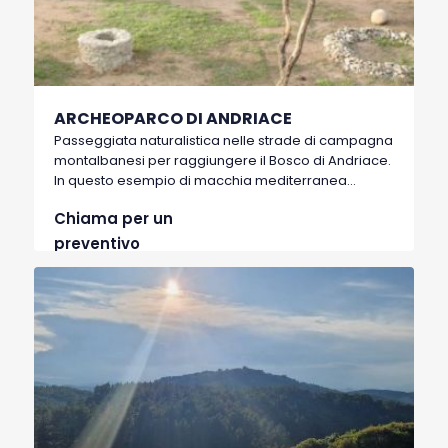
ARCHEOPARCO DI ANDRIACE
Passeggiata naturalistica nelle strade di campagna
montalbanesi per raggiungere il Bosco di Andriace.
In questo esempio di macchia mediterranea
integra di proprietà del demanio è possibile
Chiama per un
scorgere anche gli scavi di una fattoria magno-
greca del III secolo a.C. e la sua ricostruzione
preventivo
attuale.