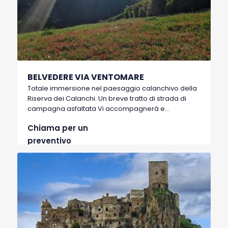
BELVEDERE VIA VENTOMARE
Totale immersione nel paesaggio calanchivo della
Riserva dei Calanchi. Un breve tratto di strada di
campagna asfaltata Vi accompagnerà e
immergerà all’improvviso nella Riserva. Dopo
Chiama per un
questa immersione totale si raggiunge un punto
panoramico denominato appunto Belvedere che
preventivo
permette di ammirare la valle d’Agri e la Città di
Montalbano da un’altra angolazione