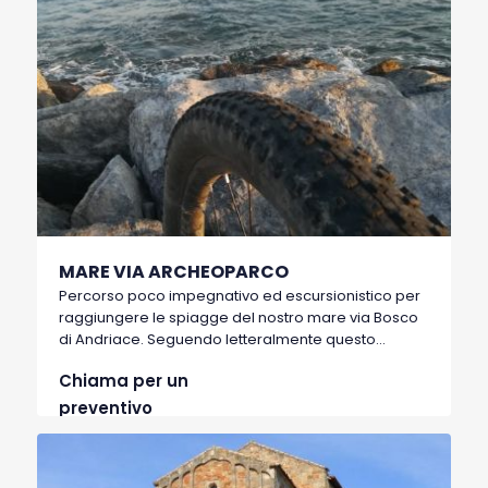
MARE VIA ARCHEOPARCO
Percorso poco impegnativo ed escursionistico per
raggiungere le spiagge del nostro mare via Bosco
di Andriace. Seguendo letteralmente questo
percorso si arriva a spiagge incontaminate e poco
Chiama per un
frequentate nascoste da una possente pineta
litorale.
preventivo