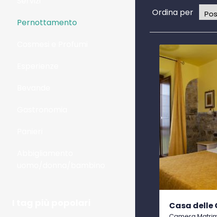
Servizi
Ordina per
Pernottamento
Cosmesi e Profumi
Esperienze
Bevande
Gastronomia
Panieri
Abbigliamento
uomo/donna/bambino
I tag più popolari
Casa delle 
Camera Matrim