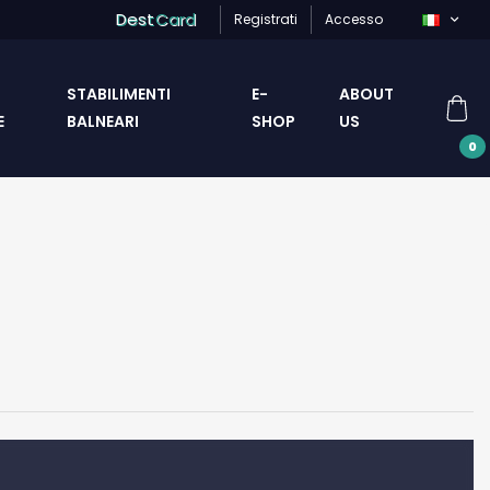
Dest
Card
Registrati
Accesso
STABILIMENTI
E-
ABOUT
E
BALNEARI
SHOP
US
0