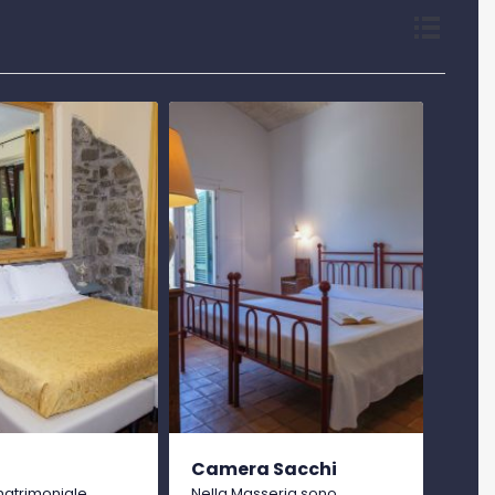
Camera Sacchi
atrimoniale
Nella Masseria sono