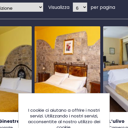
Visualizza
per pagina
I cookie ci aiutano a offrire i nostri
servizi. Utilizzando i nostri servizi,
Ginestre
Casa Di Goji
L’ulivo
acconsentite al nostro utilizzo dei
cookie.
oniale
Appartamento.
Camera m