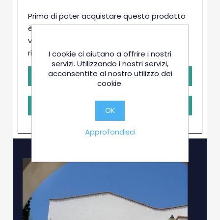
Prima di poter acquistare questo prodotto
è necessaria la conferma da parte del
venditore. Clicca il pulsante e sarai
ricontattato in brevissimo tempo
I cookie ci aiutano a offrire i nostri
servizi. Utilizzando i nostri servizi,
-
+
acconsentite al nostro utilizzo dei
cookie.
RICHIEDI PRENOTAZIONE
OK
Approfondisci