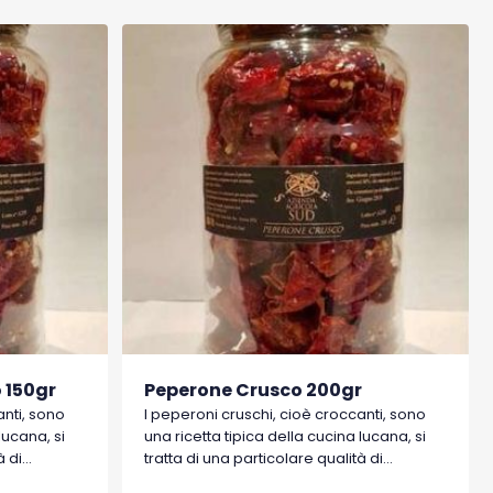
 150gr
Peperone Crusco 200gr
anti, sono
I peperoni cruschi, cioè croccanti, sono
lucana, si
una ricetta tipica della cucina lucana, si
à di
tratta di una particolare qualità di
uto di
peperoni dolci a basso contenuto di