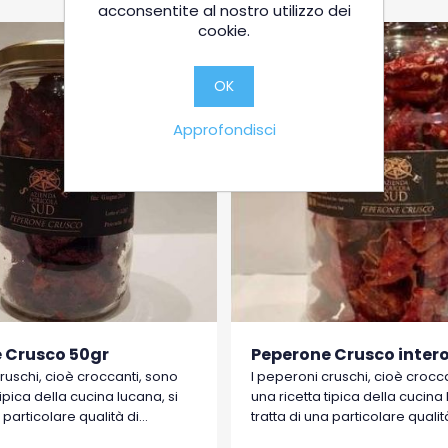
acconsentite al nostro utilizzo dei
cookie.
OK
Approfondisci
 Crusco 50gr
Peperone Crusco intero
ruschi, cioè croccanti, sono
I peperoni cruschi, cioè crocc
tipica della cucina lucana, si
una ricetta tipica della cucina 
a particolare qualità di
tratta di una particolare qualit
lci a basso contenuto di
peperoni dolci a basso conten