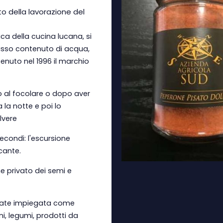
o della lavorazione del
ica della cucina lucana, si
basso contenuto di acqua,
tenuto nel 1996 il marchio
o al focolare o dopo aver
 la notte e poi lo
lvere
econdi: l'escursione
cante.
ne privato dei semi e
dorate impiegata come
i, legumi, prodotti da