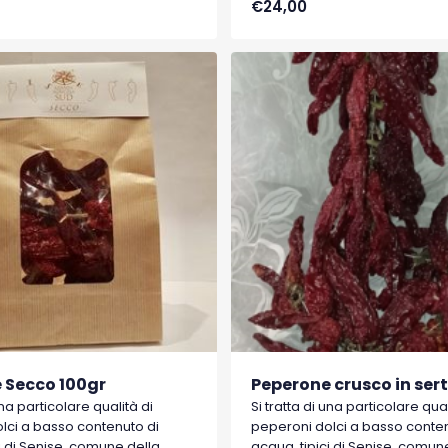
€24,00
i di Senise, comune della
acqua, tipici di Senise, comun
che hanno ottenuto nel 1996 il
Basilicata, che hanno ottenuto 
.P. (Indicazione Geografica
marchio I.G.P. (Indicazione G
Protetta).
 Secco 100gr
Peperone crusco in sert
una particolare qualità di
Si tratta di una particolare qual
lci a basso contenuto di
peperoni dolci a basso conten
i di Senise, comune della
acqua, tipici di Senise, comun