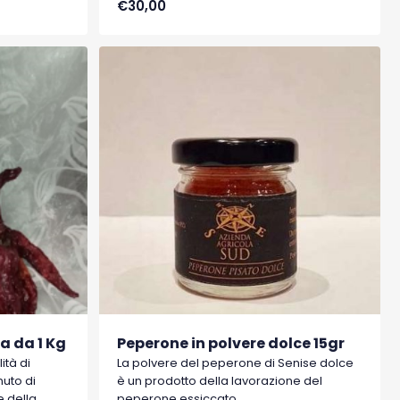
€30,00
e della
acqua, tipici di Senise, comune della
nel 1996 il
Basilicata, che hanno ottenuto nel 1996 il
eografica
marchio I.G.P. (Indicazione Geografica
Protetta).
a da 1 Kg
Peperone in polvere dolce 15gr
ità di
La polvere del peperone di Senise dolce
uto di
è un prodotto della lavorazione del
e della
peperone essiccato.