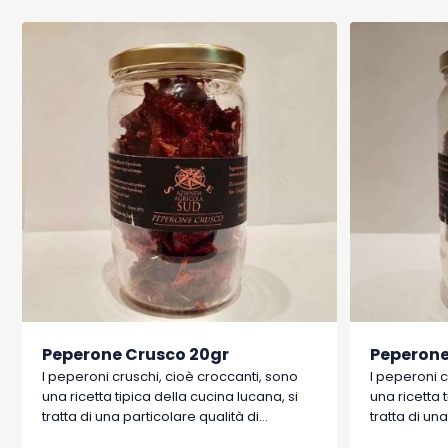
Peperone Crusco 20gr
Peperone
I peperoni cruschi, cioè croccanti, sono
I peperoni c
una ricetta tipica della cucina lucana, si
una ricetta 
tratta di una particolare qualità di
tratta di un
peperoni dolci a basso contenuto di
peperoni do