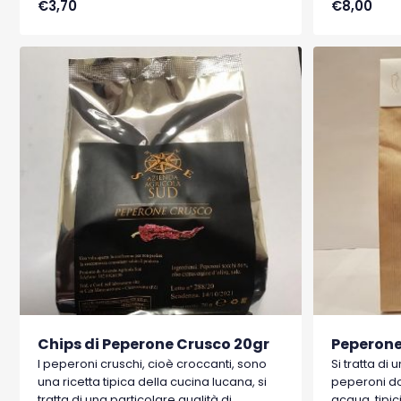
€3,70
€8,00
acqua, tipici di Senise, comune della
acqua, tipic
Basilicata, che hanno ottenuto nel 1996 il
Basilicata, 
marchio I.G.P. (Indicazione Geografica
marchio I.G
Protetta).
Protetta).
Chips di Peperone Crusco 20gr
Peperone
I peperoni cruschi, cioè croccanti, sono
Si tratta di 
una ricetta tipica della cucina lucana, si
peperoni do
tratta di una particolare qualità di
acqua, tipic