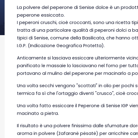
La polvere del peperone di Senise dolce è un prodott
peperone essiccato.
I peperoni cruschi, cioè croccanti, sono una ricetta tip
tratta di una particolare qualità di peperoni dolci a 
tipici di Senise, comune della Basilicata, che hanno ot
I.G.P. (Indicazione Geografica Protetta).
Anticamente si lasciava essiccare ulteriormente vicin
panificato le massaie lo lasciavano nel forno per tutta
portavano al mulino del peperone per macinarlo a po
Una volta secchi vengono "scottati" in olio per pochi s
termica fa sì che l'ortaggio diventi "crusco", cioè croc
Una volta fatto essiccare il Peperone di Senise IGP vie
macinato a pietra.
Il risultato è una polvere finissima dalle sfumature 
aroma in polvere (źafaranë pësatë) per arricchire carn