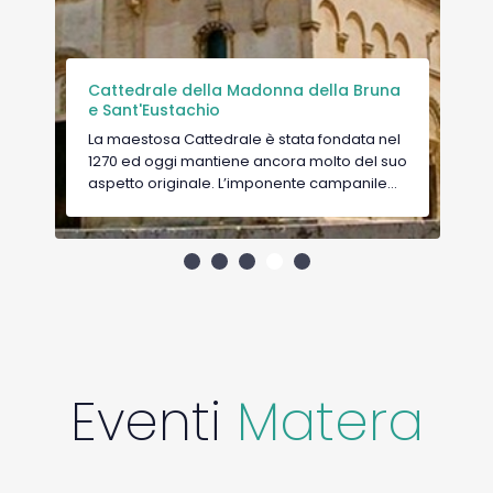
Chiesa del Purgatorio
La chiesa è stata costruita nel 1747 in stile
barocco e la parte esterna è molto
particolare. Ha decorazioni che
rappresentano la morte e la redenzione
delle anime, viene per questo chiamata
anche la Chiesa dei Teschi. Il portale è in
legno ed è suddiviso in 36 quadranti con in
alto le raffigurazioni dei teschi di prelati e
regnanti.
Eventi
Matera