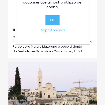
acconsentite al nostro utilizzo dei
cookie.
OK
B&B Casale delle Piane
Approfondisci
MATERA
Situato nelle campagne della splendida cornice del
Parco della Murgia Materana e poco distante
dall’entrata nei Sassi di via Casalnuovo, il B&B
Casale Delle Piane offre camere accoglienti
corredate in stile moderno, bagno privato, mini
frigo, macchina da caffè, parcheggio privato e
connessione Wi-Fi gratuita. Facilmente
raggiungibile in auto, il B&B Casale Delle Piane
rappresenta un’ottima meta per trascorrere una
vacanza all’insegna del relax e della tranquillità che
solo la campagna sa offrire, contornato da scorci
incantevoli che accompagnano l’ospite alla
scoperta dei punti più caratteristici del territorio
materano. L’ingresso è indipendente per consentire