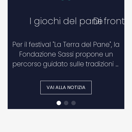
I giochi del pane
Di fronte
Per il festival "La Terra del Pane", la
Fondazione Sassi propone un
percorso guidato sulle tradizioni e
sulla storia del pane che è tra i
ismboli gastronimici della città.
VAI ALLA NOTIZIA