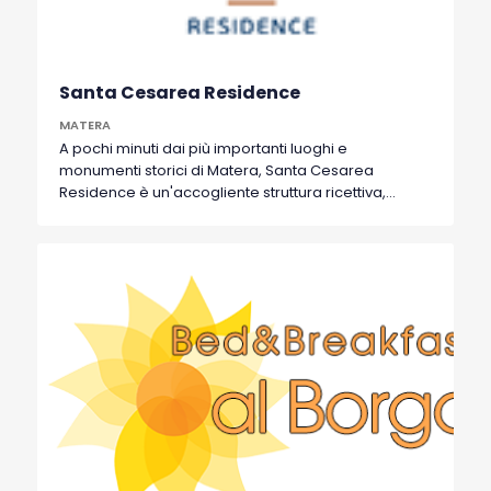
Santa Cesarea Residence
MATERA
A pochi minuti dai più importanti luoghi e
monumenti storici di Matera, Santa Cesarea
Residence è un'accogliente struttura ricettiva,
ricavata all’interno di un edificio realizzato nella
seconda metà dell’ottocento da poco
completamente ristrutturato, e si distingue per una
perfetta combinazione di modernità e rispetto per
la storia. Sin dall’ingresso è infatti possibile
respirare un’aria che rimanda al passato e fa
rivivere in un’atmosfera di charme il calore di una
casa d’epoca. La posizione privilegiata, a ridosso
dei Sassi e contigua ad uno dei principali accessi
agli antichi rioni, consente un approccio immediato
alle bellezze della città. Da qui, infatti, si gode
appieno lo splendido scenario dei Sassi di Matera.
Charme, stile ed eleganza sono gli elementi che