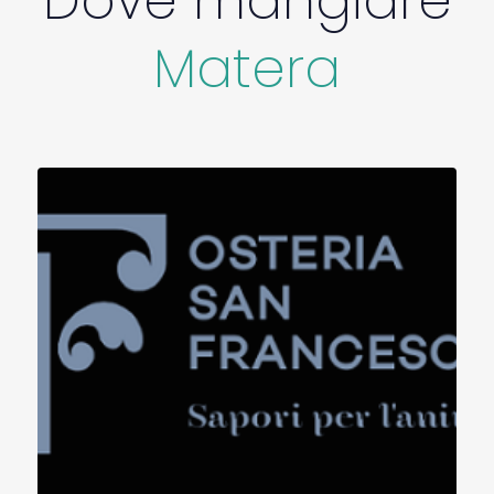
Dove mangiare
bagno di servizio. Dista circa 600 m dalla stazione
centrale, 500 m dal Castello Tramontano; 1000 m
Matera
dal centro città, dai sassi. Dista 1200 m dal Museo
Ridola, dalla cattedrale. Il cento storico è
raggiungibile a piedi L'Aeroporto di Bari è a 60 km,
collegato con navette pubbliche.