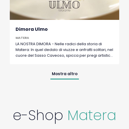
Dimora Ulmo
MATERA
LA NOSTRA DIMORA - Nelle radici della storia di
Matera: In quel dedalo di viuzze e anfratti solitari, nel
cuore del Sasso Caveoso, spicca per pregi artistici
e architettonici, ricca di un prestigioso passato, via
Pennino. Inquieta e solitaria congiunge
ripidamente, attraverso un arco, Piazza del Sedile a
Mostra altro
via Buoni. Scendendo sulla destra non si può non
notare l’antico e prestigioso palazzo Torraca;
immobile che nel Settecento era di proprietà della
casata Ulmo, una delle famiglie aristocratiche più
celebri e ricche della città. Oggi le scelte stilistiche
dell’arredamento sono parte del concept di questo
e-Shop
Matera
straordinario ristorante, la cantina generosa e
unica nel suo genere, ti accompagna in tutto il
mondo. Le creazioni dei nostri chef rendono onore