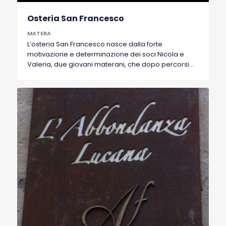
Osteria San Francesco
MATERA
L’osteria San Francesco nasce dalla forte
motivazione e determinazione dei soci Nicola e
Valeria, due giovani materani, che dopo percorsi
professionali tra Bruxelles, Parigi e Milano decidono
di ritornare nella loro città, volendo contribuire alla
crescita culturale e alla diffusione di nuove
esperienze gastronomiche legate ai sapori della
propria terra, creando un piacevole luogo di
incontro dove assaporare del buon vino del buon
cibo e ritrovare quei momenti in cui le relazioni
sociali fanno da padrone. La nostra cucina è
semplice, solida, legata alla tradizione e al
territorio, sperimenta senza eccessi nuovi
accostamenti di sapori. Assaporerete piatti con
verdure dell’ottima carne e qualche portata di
pesce, ma soprattutto potrete scoprire “le
Suggestioni”, ricercate proposte settimanali dello
Chef. Prepariamo tutto al momento, selezionando
con cura ingredienti stagionali, privilegiando