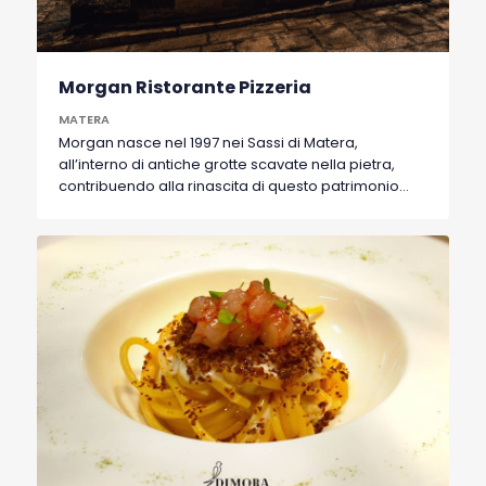
Morgan Ristorante Pizzeria
MATERA
Morgan nasce nel 1997 nei Sassi di Matera,
all’interno di antiche grotte scavate nella pietra,
contribuendo alla rinascita di questo patrimonio
UNESCO quando ancora non era una meta turistica
internazionale. Nel tempo è diventato un punto di
riferimento per chi cerca autenticità, atmosfera e
accoglienza. Oggi Morgan è un ristorante che
unisce tradizione lucana e cucina contemporanea,
valorizzando ingredienti locali, stagionalità e
tecniche moderne. Anche la pizza occupa un ruolo
centrale, con impasti curati, farine selezionate e un
equilibrio tra innovazione e tradizione. Più che
un’esperienza gastronomica, Morgan offre un
viaggio nel fascino dei Sassi di Matera, dove storia,
gusto e identità convivono in un ambiente unico e
suggestivo.