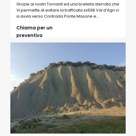
Grazie ai nostri Tornanti ed una bretella sterrata che
Vi permette di evitare la trafficata ss598 Val d’Agri ci
si avvia verso Contrada Ponte Masone e
conseguentemente dopo una veramente
Chiama per un
suggestiva salita asfaltata attorniata da calanchi si
arriva al Santuario di Anglona. Questo, insieme ad i
preventivo
suoi curati giardini che la attorniano, un vera perla
per chi cerca silenzio e spiritualità. Nel Tragitto
presenti vari punti d’acqua.