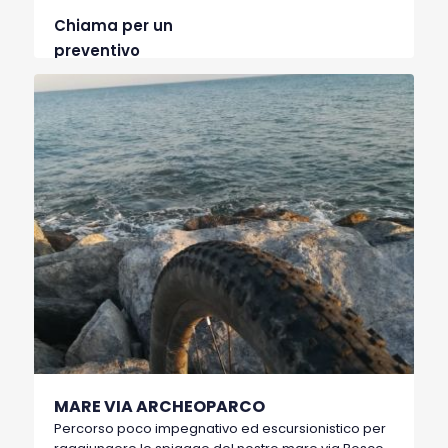
di boa Tempa Petrolla. Prettamente sterrato con
Chiama per un
salite tecniche e discese impegnative. Consigliabile
memorizzare come punto d’acqua intermedio la
preventivo
fontana di Malabocca o munirsi di zaino idrico.
MARE VIA ARCHEOPARCO
Percorso poco impegnativo ed escursionistico per