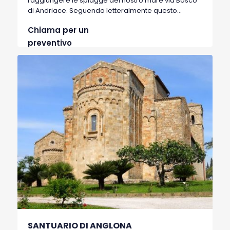
raggiungere le spiagge del nostro mare via Bosco
di Andriace. Seguendo letteralmente questo
percorso si arriva a spiagge incontaminate e poco
Chiama per un
frequentate nascoste da una possente pineta
litorale.
preventivo
SANTUARIO DI ANGLONA