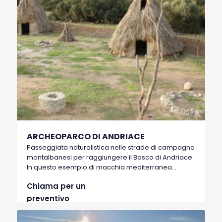
ARCHEOPARCO DI ANDRIACE
Passeggiata naturalistica nelle strade di campagna
montalbanesi per raggiungere il Bosco di Andriace.
In questo esempio di macchia mediterranea
integra di proprietà del demanio è possibile
Chiama per un
scorgere anche gli scavi di una fattoria magno-
greca del III secolo a.C. e la sua ricostruzione
preventivo
attuale.