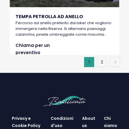
TEMPA PETROLLA AD ANELLO
Percorso ad anello preferito dai biker che vogliono
immergersi nella Riserva. Si alternano paesaggi
calanchivi, pinete ombreggiate come macchia
mediterranea. Giro di boa la onnipresente Tempa
Chiama per un
Petrolla. Presenti nelle vicinanze alcuni punti
d’acqua come quello di Malabocca ma munirsi di
preventivo
zaino idrico o doppia borraccia nei periodi caldi.
1
2
Privacy e
Condizioni
About
Chi
Cookie Policy
d'uso
us
siamo