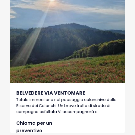
BELVEDERE VIA VENTOMARE
Totale immersione nel paesaggio calanchivo della
Riserva dei Calanchi. Un breve tratto di strada di
campagna asfaltata Vi accompagnerà e
immergerà all’improvviso nella Riserva. Dopo
Chiama per un
questa immersione totale si raggiunge un punto
panoramico denominato appunto Belvedere che
preventivo