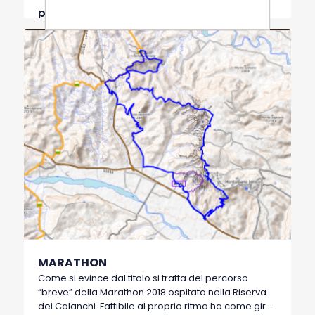
conserva ancora, insieme al suo monastero
preventivo
adiacente, il fascino e bellezza scenografica di altri
tempi. E’ possibile visitarlo interamente tramite
guide locali prenotabili.
MARATHON
Come si evince dal titolo si tratta del percorso
“breve” della Marathon 2018 ospitata nella Riserva
dei Calanchi. Fattibile al proprio ritmo ha come giro