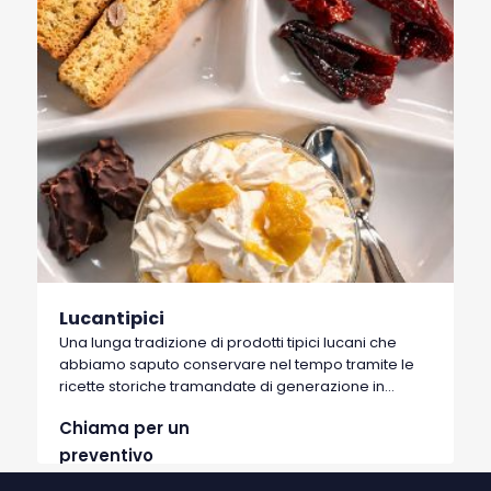
Lucantipici
Una lunga tradizione di prodotti tipici lucani che
abbiamo saputo conservare nel tempo tramite le
ricette storiche tramandate di generazione in
generazione​​​ Dall'olio extravergine alla pasta;
Chiama per un
passando per i peperoni, i taralli, le friselle, il miele, il
vino​. Prodotti naturali e genuini che hanno reso
preventivo
grande la Dieta Mediterranea ormai nota in tutto il