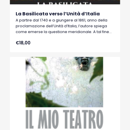
La Basilicata verso l’Unità d’Italia
A partire dal 1740 e a giungere al 1861, anno della
proclamazione dell’Unità d’Italia, l’autore spiega
come emerse la questione meridionale. A tal fine
traccia, decennio per decennio, il quadro socio-
€18,00
economico del Sud, con particolare riferimento alla
provincia di Lucania-Basilicata.