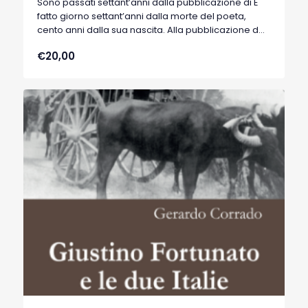
Sono passati settant’anni dalla pubblicazione di È
fatto giorno settant’anni dalla morte del poeta,
cento anni dalla sua nascita. Alla pubblicazione del
1954 e al premio Viareggio fu dovuta l’esplosione
€20,00
del “caso” letterario di quell’anno e degli anni
immediatamente successivi. La novità della nostra
edizione è che essa viene accompagnata, e
diremmo sostenuta, con presentazione,
illustrazione, commento ed interpretazione del
testo, lirica dopo lirica