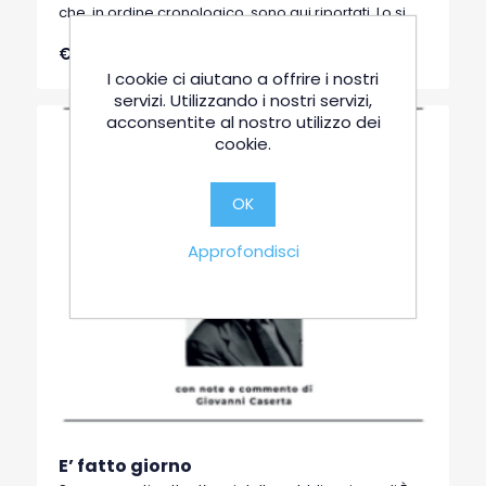
che, in ordine cronologico, sono qui riportati. Lo si
può leggere in forma episodica, per capitoli. Nel
€16,00
centesimo anniversario della nascita, diventa una
rassegna che può suscitare curiosità, stimolo,
I cookie ci aiutano a offrire i nostri
sorpresa, anche perché non si è mai ceduto alle
servizi. Utilizzando i nostri servizi,
mode, alla supina o servile citazione o al nome
acconsentite al nostro utilizzo dei
dominante.
cookie.
OK
Approfondisci
E’ fatto giorno