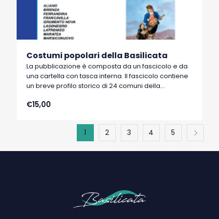
Costumi popolari della Basilicata
La pubblicazione è composta da un fascicolo e da
una cartella con tasca interna. Il fascicolo contiene
un breve profilo storico di 24 comuni della
Basilicata. La cartella contiene 24 stampe a colori
€15,00
su cartoncino formato A/4 di 24 costumi popolari
lucani fatti disegnare dal re Ferdinando IV di
Borbone nel 1782 che incaricò alcuni pittori di
1
2
3
4
5
dipingere i costumi più significativi del Regno.