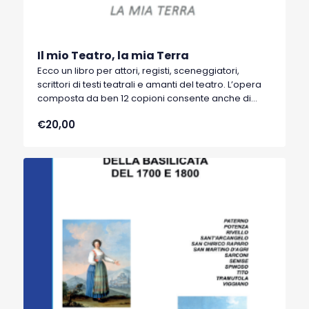
Il mio Teatro, la mia Terra
Ecco un libro per attori, registi, sceneggiatori,
scrittori di testi teatrali e amanti del teatro. L’opera
composta da ben 12 copioni consente anche di
apprendere le strategie necessarie per ricavare
€20,00
da un testo letterario (Pirandello, Albino Pierro,
Leonardo Sinisgalli, Rocco Scotellaro, Giuseppe
Lupo) un copione teatrale da portare in scena.