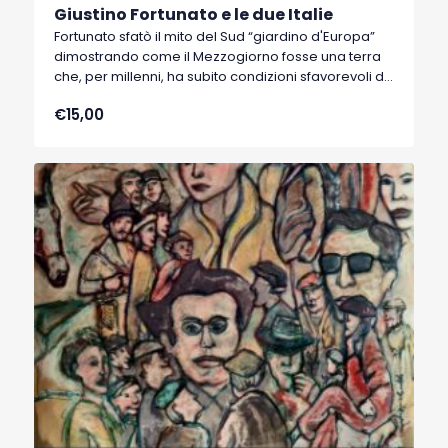
Giustino Fortunato e le due Italie
Fortunato sfatò il mito del Sud “giardino d'Europa”
dimostrando come il Mezzogiorno fosse una terra
che, per millenni, ha subito condizioni sfavorevoli di
clima, di suolo, di strutture e posizione topografica.
€15,00
L’autore ci aiuta a vedere come matura in Fortunato
il pensiero liberale, un'evoluzione che lo porta a
delineare la posizione di un partito progressista
liberale e che sfiora l'idea di un socialismo di Stato.