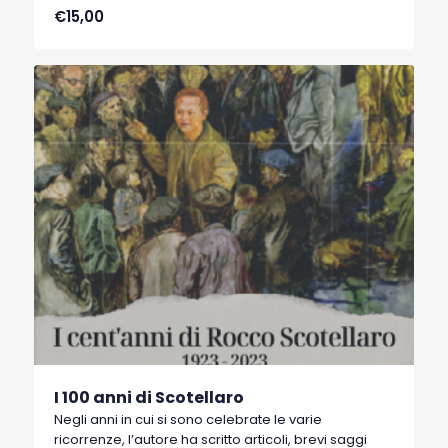
€15,00
dove le nostre terre si muovono da parere fiumi, e i
morti, tutti i morti, i bambini e i vecchi, vivono sulle
nude terre tremanti e nei boschi...(tale) da fare
schiattare i signori nel sonno”.
I 100 anni di Scotellaro
Negli anni in cui si sono celebrate le varie
ricorrenze, l’autore ha scritto articoli, brevi saggi