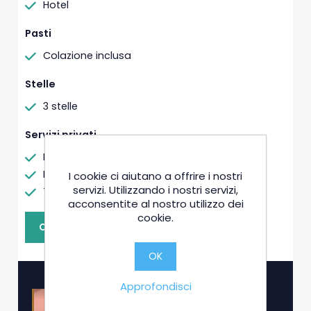
Hotel
Pasti
Colazione inclusa
Stelle
3 stelle
Servizi privati
Bagno privato
Balcone
I cookie ci aiutano a offrire i nostri
servizi. Utilizzando i nostri servizi,
TV a schermo piatto
acconsentite al nostro utilizzo dei
cookie.
CONTATTA IL VENDITORE
OK
Approfondisci