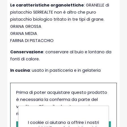
Le caratteristiche organolettiche
: GRANELLE di
pistacchio SERREALTE non è altro che puro
pistacchio biologico tritato in tre tipi di grane.
GRANA GROSSA
GRANA MEDIA
FARINA DI PISTACCHIO
Conservazione
: conservare al buio e lontano da
fonti di calore.
In cucina
: usato in pasticceria e in gelateria
Prima di poter acquistare questo prodotto
è necessaria la conferma da parte del
venditore. Clicca il pulsante e sarai
ricontattato in brevissimo tempo
I cookie ci aiutano a offrire i nostri
-
+