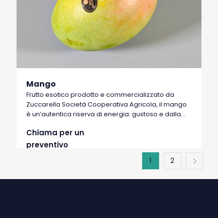
Mango
Frutto esotico prodotto e commercializzato da
Zuccarella Società Cooperativa Agricola, il mango
è un’autentica riserva di energia: gustoso e dalla
polpa irresistibile. Molto ricco di potassio,
Chiama per un
magnesio, rame e manganese. Quanto alle
vitamine, nel mango sono contenute la vitamina C,
preventivo
la vitamina B6, la vitamina E e i folati e il beta-
1
2
carotene. Nel mango è contenuto il lupeolo, una
molecola che avrebbe importanti proprietà anti-
infiammatorie.