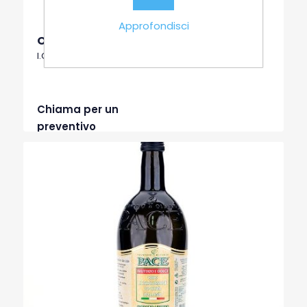
Approfondisci
Olio Extravergine di Oliva
I.G.P OLIO LUCANO
Chiama per un
preventivo