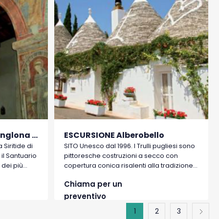
ESCURSIONE Policoro, Anglona e Tursi
ESCURSIONE Alberobello
Siritide di
SITO Unesco dal 1996. I Trulli pugliesi sono
il Santuario
pittoresche costruzioni a secco con
 dei più
copertura conica risalenti alla tradizione
della
preistorica della Valle d’Itria.
Chiama per un
ne fu
 della greca
preventivo
1
2
3