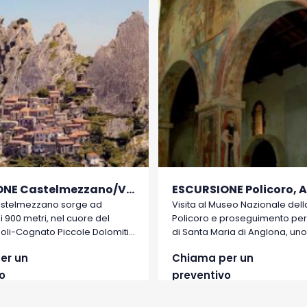
ESCURSIONE Castelmezzano/Volo dell'angelo
astelmezzano sorge ad
Visita al Museo Nazionale della 
i 900 metri, nel cuore del
Policoro e proseguimento per 
poli-Cognato Piccole Dolomiti
di Santa Maria di Anglona, uno
rito da molti anni tra i “Borghi
famosi monumenti medievali 
er un
Chiama per un
alia”.
regione che secondo tradizio
fondata nel XII secolo sul sito
o
preventivo
Pandosia.