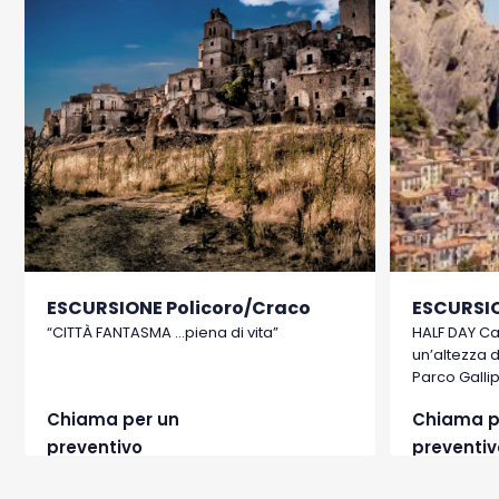
ESCURSIONE Policoro/Craco
“CITTÀ FANTASMA …piena di vita”
HALF DAY C
un’altezza d
Parco Galli
Lucane, inse
Chiama per un
Chiama p
più belli d’It
preventivo
preventiv