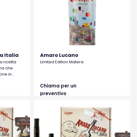
 Italia
Amaro Lucano
a ricetta
Limited Edition Matera
na che
one in
ente
Chiama per un
 ha un gusto
sioni. Si
preventivo
, con
arancia.
l.