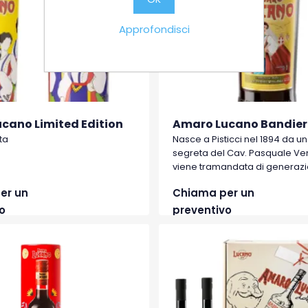
Approfondisci
cano Limited Edition
Amaro Lucano Bandiera
ta
Nasce a Pisticci nel 1894 da un
segreta del Cav. Pasquale Ve
viene tramandata di generazi
generazione. Grazie alla sapi
er un
Chiama per un
miscelazione di più di 30 erbe
deciso, ideale per tutte le occa
o
preventivo
può assaporare liscio, freddo
ghiaccio o con una scorza di 
Ottimo come base per cocktai