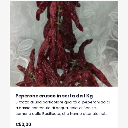
Peperone crusco in serta da 1 Kg
Si tratta di una particolare qualità di peperoni dolci
a basso contenuto di acqua, tipici di Senise,
comune della Basilicata, che hanno ottenuto nel
1996 il marchio I.G.P. (Indicazione Geografica
€50,00
Protetta).