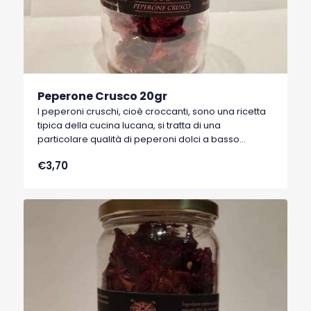
Peperone Crusco 20gr
I peperoni cruschi, cioè croccanti, sono una ricetta
tipica della cucina lucana, si tratta di una
particolare qualità di peperoni dolci a basso
contenuto di acqua, tipici di Senise, comune della
€3,70
Basilicata, che hanno ottenuto nel 1996 il marchio
I.G.P. (Indicazione Geografica Protetta).