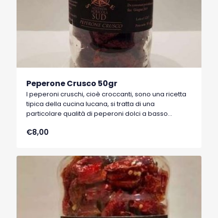
Peperone Crusco 50gr
I peperoni cruschi, cioè croccanti, sono una ricetta
tipica della cucina lucana, si tratta di una
particolare qualità di peperoni dolci a basso
contenuto di acqua, tipici di Senise, comune della
€8,00
Basilicata, che hanno ottenuto nel 1996 il marchio
I.G.P. (Indicazione Geografica Protetta).