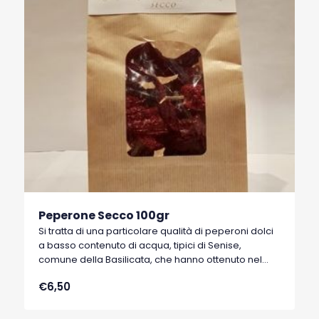
Peperone Secco 100gr
Si tratta di una particolare qualità di peperoni dolci
a basso contenuto di acqua, tipici di Senise,
comune della Basilicata, che hanno ottenuto nel
1996 il marchio I.G.P. (Indicazione Geografica
€6,50
Protetta).