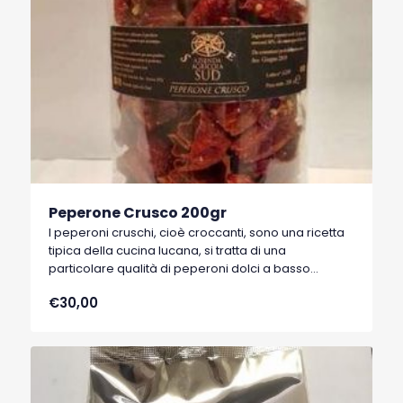
Peperone Crusco 200gr
I peperoni cruschi, cioè croccanti, sono una ricetta
tipica della cucina lucana, si tratta di una
particolare qualità di peperoni dolci a basso
contenuto di acqua, tipici di Senise, comune della
€30,00
Basilicata, che hanno ottenuto nel 1996 il marchio
I.G.P. (Indicazione Geografica Protetta).