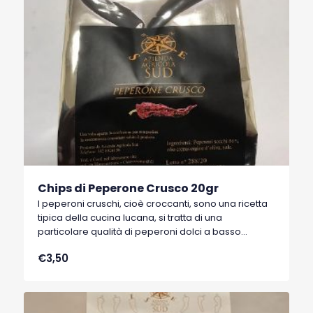
Chips di Peperone Crusco 20gr
I peperoni cruschi, cioè croccanti, sono una ricetta
tipica della cucina lucana, si tratta di una
particolare qualità di peperoni dolci a basso
contenuto di acqua, tipici di Senise, comune della
€3,50
Basilicata, che hanno ottenuto nel 1996 il marchio
I.G.P. (Indicazione Geografica Protetta).