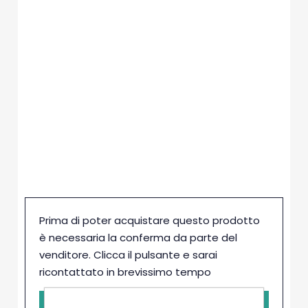
IL PRODOTTO È PRONTO ALL’USO PER
ESSERE UTILIZZATO NELLE ZUPPE ED IN
INSALATE DI LEGUMI, OPPURE UNITO IN
PADELLA CON 2/3 PELATI BIO PER
CONDIRE PASTA.
CONSERVARE IN LUOGO FRESCO E
ASCIUTTO.
UNA VOLTA APERTO CONSERVARE IN
FRIGO.
SHELF-LIFE: 24 MESI
Prima di poter acquistare questo prodotto
è necessaria la conferma da parte del
venditore. Clicca il pulsante e sarai
ricontattato in brevissimo tempo
-
+