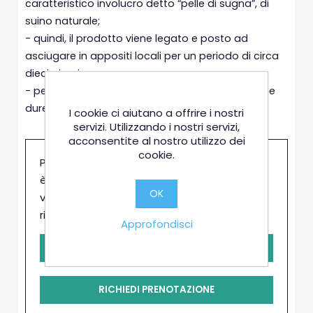
caratteristico involucro detto “pelle di sugna”, di
suino naturale;
- quindi, il prodotto viene legato e posto ad
asciugare in appositi locali per un periodo di circa
dieci giorni;
- per finire, si passa alla fase di stagionatura che
durerà almeno tre mesi.
I cookie ci aiutano a offrire i nostri
servizi. Utilizzando i nostri servizi,
acconsentite al nostro utilizzo dei
cookie.
Prima di poter acquistare questo prodotto
è necessaria la conferma da parte del
OK
venditore. Clicca il pulsante e sarai
ricontattato in brevissimo tempo
Approfondisci
-
+
RICHIEDI PRENOTAZIONE