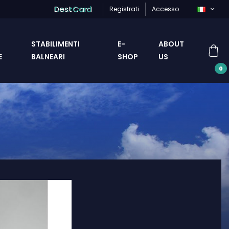
Dest
Card
Registrati
Accesso
STABILIMENTI
E-
ABOUT
E
BALNEARI
SHOP
US
0