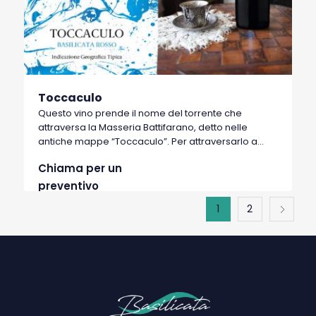
Toccaculo
Questo vino prende il nome del torrente che
attraversa la Masseria Battifarano, detto nelle
antiche mappe “Toccaculo”. Per attraversarlo a
piedi, le donne si alzavano la gonna… Vino di
Chiama per un
carattere corposo e schietto, frutto dei terreni che
lambiscono il torrente e che conferiscono aromi
preventivo
decisi. Le uve sono il risultato di un campo
1
2
sperimentale di antiche uve e cloni selezionati in un
anno di lavoro.