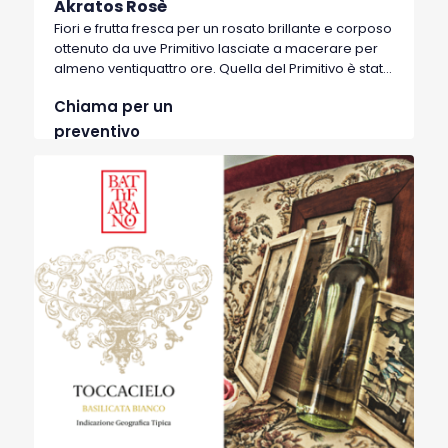
Akratos Rosè
Fiori e frutta fresca per un rosato brillante e corposo
ottenuto da uve Primitivo lasciate a macerare per
almeno ventiquattro ore. Quella del Primitivo è stata
la prima uva rossa a essere raccolta nel Sud Italia e
Chiama per un
dava tradizionalmente inizio alla festa della
vendemmia. L’Akratos Rosato è un vino dall’anima
preventivo
celebrativa, fresco ma persistente all’assaggio, che
porta il nome di quell’oinos puro, senza aggiunte di
acqua, riservato al dio Dioniso dagli antichi Greci
che hanno impresso profonde tracce nella tenuta
Battifarano.