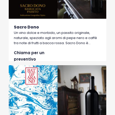
Sacro Dono
Un vino dolce e morbido, un passito originale,
naturale, speziato agli aromi di pepe nero e caffè
tra note di frutti a bacca rossa. Sacro Dono è
ottenuto dall’appassimento in pianta di uve Pinot
Chiama per un
Nero e recisione del tralcio, con una bassissima
resa per ettaro. Di grande struttura, avvolgente al
preventivo
primo sorso, riserva tannini eleganti ed armonici in
chiusura