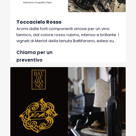
Toccacielo Rosso
Aromi dalle forti componenti vinose per un vino
tannico, dal colore rosso rubino, intenso e brillante. I
vigneti di Merlot della tenuta Battifarano, estesi su
terreni argillosi-limosi esposti a sud, garantiscono
Chiama per un
corpo e buon grado alcolico a questo vino che ben
si accompagna alla cucina italiana. Toccacielo è il
preventivo
nome del torrente che attraversa la contrada di
origine ma anche una promessa già dal primo
sorso.