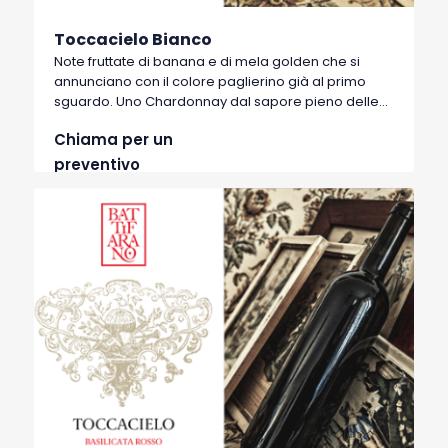
Toccacielo Bianco
Note fruttate di banana e di mela golden che si
annunciano con il colore paglierino già al primo
sguardo. Uno Chardonnay dal sapore pieno delle
calde estati del Sud e testimone del fresco torrente
Chiama per un
Toccacielo che attraversa i vigneti della tenuta
Battifarano prima di sfociare nel mar Jonio. Un
preventivo
nome che è già la promessa di un vino corposo e
dal buon grado alcolico e che ben si accompagna
alla buona cucina italiana.