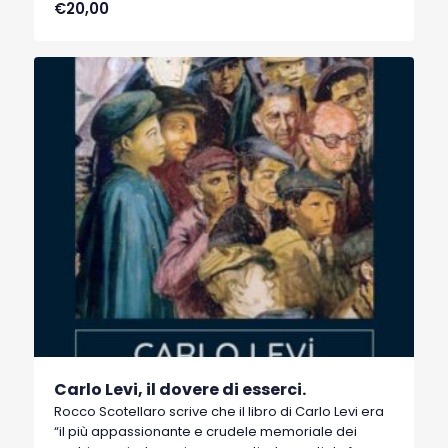
€20,00
nello stesso periodo, c’era, quasi sempre, un
autore lucano, poco conosciuto.
Carlo Levi, il dovere di esserci.
Rocco Scotellaro scrive che il libro di Carlo Levi era
“il più appassionante e crudele memoriale dei