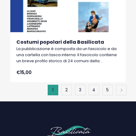
Costumi popolari della Basilicata
La pubblicazione è composta da un fascicolo e da
una cartella con tasca interna. Il fascicolo contiene
un breve profilo storico di 24 comuni della
Basilicata. La cartella contiene 24 stampe a colori
€15,00
su cartoncino formato A/4 di 24 costumi popolari
lucani fatti disegnare dal re Ferdinando IV di
Borbone nel 1782 che incaricò alcuni pittori di
1
2
3
4
5
dipingere i costumi più significativi del Regno.