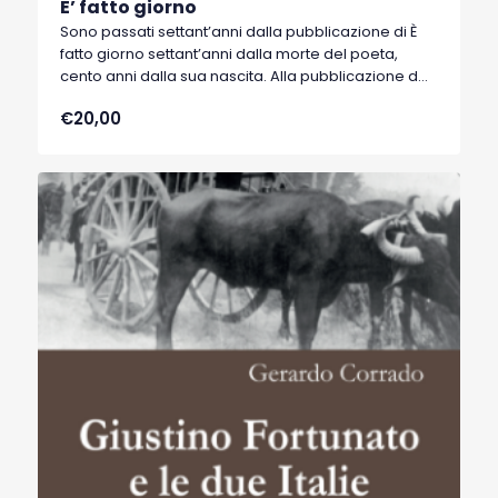
E’ fatto giorno
Sono passati settant’anni dalla pubblicazione di È
fatto giorno settant’anni dalla morte del poeta,
cento anni dalla sua nascita. Alla pubblicazione del
1954 e al premio Viareggio fu dovuta l’esplosione
€20,00
del “caso” letterario di quell’anno e degli anni
immediatamente successivi. La novità della nostra
edizione è che essa viene accompagnata, e
diremmo sostenuta, con presentazione,
illustrazione, commento ed interpretazione del
testo, lirica dopo lirica