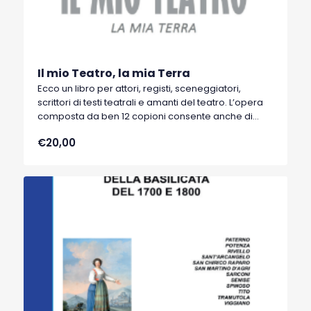
Il mio Teatro, la mia Terra
Ecco un libro per attori, registi, sceneggiatori,
scrittori di testi teatrali e amanti del teatro. L’opera
composta da ben 12 copioni consente anche di
apprendere le strategie necessarie per ricavare
€20,00
da un testo letterario (Pirandello, Albino Pierro,
Leonardo Sinisgalli, Rocco Scotellaro, Giuseppe
Lupo) un copione teatrale da portare in scena.