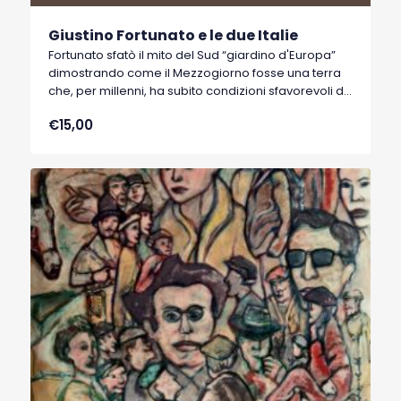
Giustino Fortunato e le due Italie
Fortunato sfatò il mito del Sud “giardino d'Europa”
dimostrando come il Mezzogiorno fosse una terra
che, per millenni, ha subito condizioni sfavorevoli di
clima, di suolo, di strutture e posizione topografica.
€15,00
L’autore ci aiuta a vedere come matura in Fortunato
il pensiero liberale, un'evoluzione che lo porta a
delineare la posizione di un partito progressista
liberale e che sfiora l'idea di un socialismo di Stato.