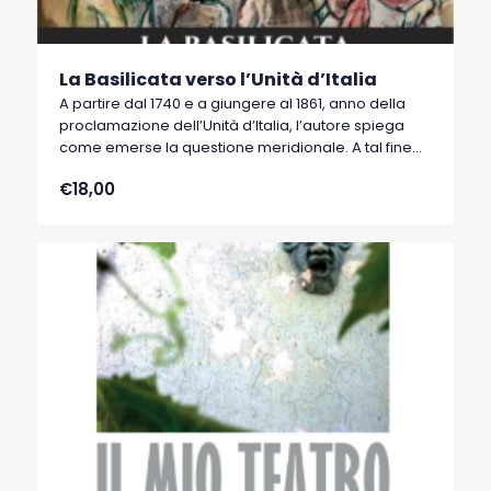
La Basilicata verso l’Unità d’Italia
A partire dal 1740 e a giungere al 1861, anno della
proclamazione dell’Unità d’Italia, l’autore spiega
come emerse la questione meridionale. A tal fine
traccia, decennio per decennio, il quadro socio-
€18,00
economico del Sud, con particolare riferimento alla
provincia di Lucania-Basilicata.