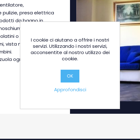
ntilatore,
pulizie, presa elettrica
prodotti da bagno in
noschiuma, cuffia da
latini o biscotti,
I cookie ci aiutano a offrire i nostri
ani, vista montagna,
servizi. Utilizzando i nostri servizi,
mbini.
acconsentite al nostro utilizzo dei
cookie.
uola ogni 5 giorni.
OK
Approfondisci