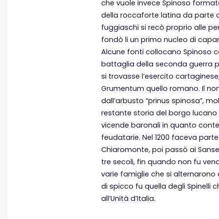
che vuole invece Spinoso formato
della roccaforte latina da parte d
fuggiaschi si recò proprio alle p
fondò li un primo nucleo di cap
Alcune fonti collocano Spinoso 
battaglia della seconda guerra p
si trovasse l’esercito cartaginese
Grumentum quello romano. Il no
dall’arbusto “prinus spinosa”, mol
restante storia del borgo lucano s
vicende baronali in quanto conte
feudatarie. Nel 1200 faceva parte
Chiaromonte, poi passò ai Sansev
tre secoli, fin quando non fu ven
varie famiglie che si alternarono
di spicco fu quella degli Spinelli
all’Unità d’Italia.