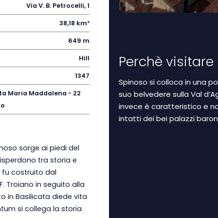
Via V. B. Petrocelli, 1
38,18 km²
649 m
Perchè visitare
Hill
1347
Spinoso si colloca in una po
ta Maria Maddalena - 22
suo belvedere sulla Val d’Agr
io
invece è caratteristico e 
intatti dei bei palazzi baro
noso sorge ai piedi del
disperdono tra storia e
fu costruito dal
 Troiano in seguito alla
o in Basilicata diede vita
um si collega la storia