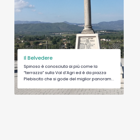
Il Belvedere
Spinoso è conosciuta ai più come la
“terrazza” sulla Val d’Agri ed è da piazza
Plebiscito che si gode del miglior panorama
che il borgo offre. Situato sul punto più alto
del paese, il belvedere cittadino si affaccia
sul lago del Pertusillo e su una distesa di
boschi all’interno del Parco Nazionale
dell’Appennino Lucano. All’interno della
piazza negli anni Sessanta è stato collocato
il monumento ai caduti della Prima e
Seconda Guerra Mondiale.