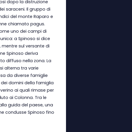
si dopo la distruzione
ei saraceni. Il gruppo di
endici del monte Raparo e
anne chiamato pagus.
come uno dei campi di
unica: a Spinoso si dice
, mentre sul versante di
me Spinoso deriva
to diffuso nella zona. La
i alterna tra varie
sa da diverse famiglie
 dei domini della famiglia
erino ai quali rimase per
duto ai Colonna. Tra le
 alla guida del paese, una
 che condusse Spinoso fino