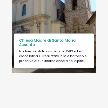
Chiesa Madre di Santa Maria
Assunta
La chiesa è stata costruita nel 1583 ed è a
croce latina. Fu realizzata in stile barocco e
preserva al suo interno ancora dei dipinti,
altari lignei del settecento ed una
interessante tela raffigurante la “Madonna
del Carmine e anime purganti”, datata
attorno il XVII secolo, attribuita ad Antonio
Francesco Delfini. Si può inoltre ammirare un
polittico, di autore ignoto, della “Madonna
del Rosario” sempre del XVII secolo.