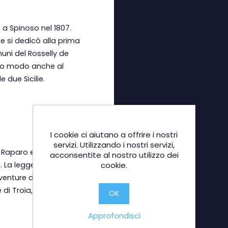
a Spinoso nel 1807.
 e si dedicò alla prima
uni del Rosselly de
sto modo anche al
 due Sicilie.
I cookie ci aiutano a offrire i nostri
servizi. Utilizzando i nostri servizi,
aparo e le sue origini si
acconsentite al nostro utilizzo dei
. La leggenda narra che
cookie.
enture di Enea, F.
e di Troia, quando giunto
OK
Approfondisci