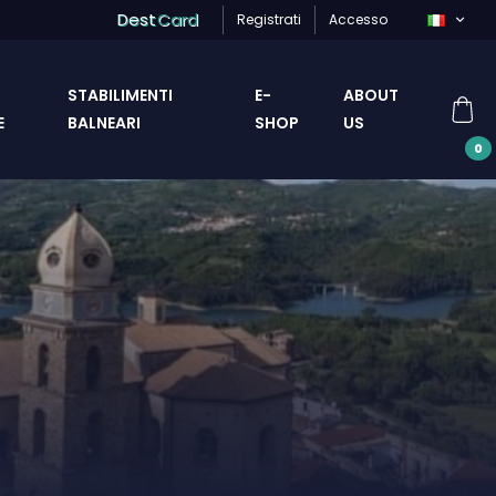
Dest
Card
Registrati
Accesso
STABILIMENTI
E-
ABOUT
E
BALNEARI
SHOP
US
0