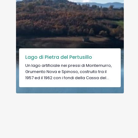
Lago di Pietra del Pertusillo
Un lago artificiale nei pressi di Montemurro,
Grumento Nova e Spinoso, costruito tra il
1957 ed il 1962 con i fondi della Cassa del
Mezzogiorno, a sbarramento del fiume Agri.
La diga prende il nome dal fiume che
passando fra due rocce sembra venisse
fuori da un “pertugio”. La flora circostante è
formata da castagni, cerri e faggi mentre è
possibile riconoscere tra la fauna delle
specie di volpi, faine, donnole o il gatto
selvatico.