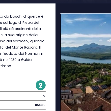
to da boschi di querce è
 sul lago di Pietra del
li più affascinanti della
ae la sua origine dalla
ano dei saraceni, quando
dici del Monte Raparo. Il
 infeudato dai Normanni.
nò nel 1239 a Guida
rimon...
PZ
85039