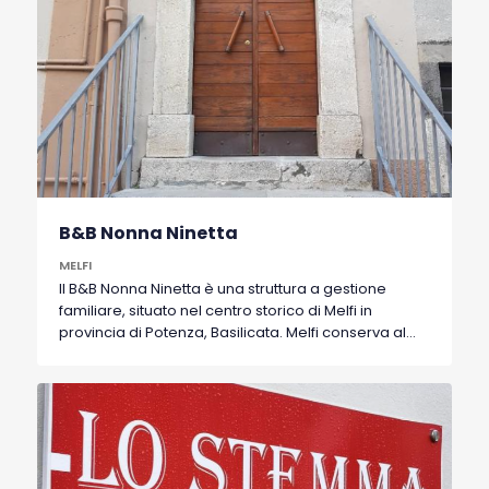
B&B Nonna Ninetta
MELFI
Il B&B Nonna Ninetta è una struttura a gestione
familiare, situato nel centro storico di Melfi in
provincia di Potenza, Basilicata. Melfi conserva al
suo interno tutto quello che di antico e suggestivo
può di certo attrarre un turista, infatti l'ubicazione
del R&B è perfetta per chi non vuole rinunciare a
visitare la parte storica del paese con la vicinanza
al castello Normanno-Svevo, Piazze e Duomo, ed è
a pochi passi dalla zona moderna del paese. IL R&B
presenta 2 stanze accoglienti e luminose. Le