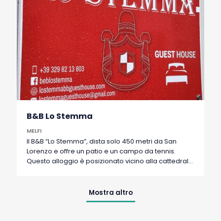
camere sono climatizzate e dotate di vista sulla
città, armadio, connessione Wi-Fi gratuita, una
scrivania, TV a schermo piatto, bagno privato e di
un frigorifero. Al Nonna Ninetta vi attende ogni
mattina una colazione a buffet.
B&B Lo Stemma
MELFI
Il B&B “Lo Stemma”, dista solo 450 metri da San
Lorenzo e offre un patio e un campo da tennis.
Questo alloggio è posizionato vicino alla cattedrale
di Santa Maria Assunta e offre la prossimità del
Castello di Melfi. Tutte le camere presentano le
comodità come una TV a schermo piatto con canali
Mostra altro
satellitari, Wi-Fi e un televisore per un soggiorno
confortevole. Questo appartamento può ospitare
fino a 4 persone. Il bagno ha una doccia e un bidet,