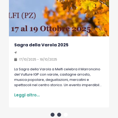
e illustrano le storie della santa. Inoltre vi è
una raffigurazione della "Madonna con
Bambino" seduta su trono mosaicato, tipica
opera bizantina. - Chiesa rupestre dello
Spirito Santo: Interamente scavata nella
roccia, si trova a circa 900 metri di altezza
tra i boschi del Monte Vulture. Conserva una
statua della madonna, che viene portata
Sagra della Varola 2025
per le vie della città durante la festa della
Pentecoste in memoria della battaglia tra
francesi e spagnoli a Melfi.
17/10/2025 - 19/10/2025
La Sagra della Varola a Melfi celebra il Marroncino
del Vulture IGP con varole, castagne arrosto,
musica popolare, degustazioni, mercatini e
spettacoli nel centro storico. Un evento imperdibile
per ch...
Leggi altro...