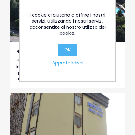
I cookie ci aiutano a offrire i nostri
servizi. Utilizzando i nostri servizi,
acconsentite al nostro utilizzo dei
cookie.
OK
Relais La Fattoria
MELFI
Approfondisci
Immerso in un parco secolare tra vigneti e uliveti,
querce a faggi maestosi, il Relais La Fattoria si
affaccia sulla Valle dell’Ofanto, al centro di uno dei
territori più affascinanti per tradizioni, cultura e
natura dell’intero Mezzogiorno d’Italia: il Vulture.