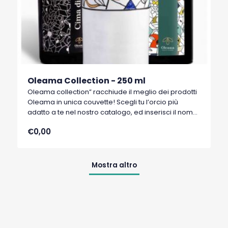
Oleama Collection - 250 ml
Oleama collection” racchiude il meglio dei prodotti
Oleama in unica couvette! Scegli tu l’orcio più
adatto a te nel nostro catalogo, ed inserisci il nome
dell'orcio durante la procedura di acquisto nella
€0,00
sezione Spedizioni (Note). Al resto ci pensiamo noi.
Mostra altro