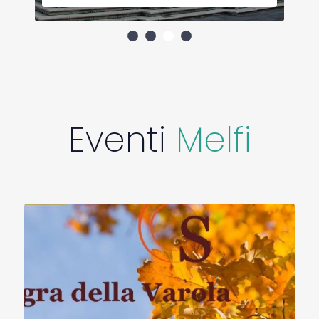
frana, ne resta solo la cappella terminale
(resti della navata furono spianati negli anni
settanta per creare un piazzale antistante)
di pianta esagonale con sei semicolonne
che sostengono un cornicione. In era
medievale era una parte della Basilica di
Santo Stefano, una costruzione
paleocristiana con più navate e cappelle
Eventi
Melfi
annesse. Secondo alcune leggende, in
parte confermate, vi era un lungo cunicolo
sotterraneo che collegava il complesso con
il Castello. Fu luogo di varie riunioni e
congressi e si sostiene che da questa
struttura partirono i soldati normanni
capeggiati da Boemondo per la prima
Crociata in Terra Santa. - Chiesa rupestre di
Santa Lucia: Situata in contrada Giaconelli, a
metà strada tra Melfi e Rapolla, è costituita
da un solo ambiente con volta a botte. Gli
affreschi della cripta, risalenti al XIII secolo e
restaurati dal pittore prof. Tullio Brisi,
presentano uno stile prettamente bizantino