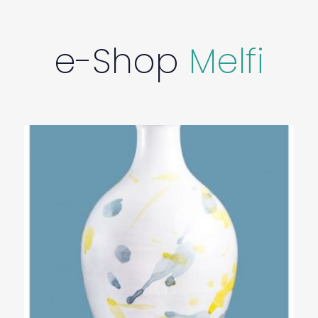
così come cuffie per la doccia. Tra l'altro, ci sono
utensili da cucina, un microonde e una macchina
per caffè e tè.
e-Shop
Melfi